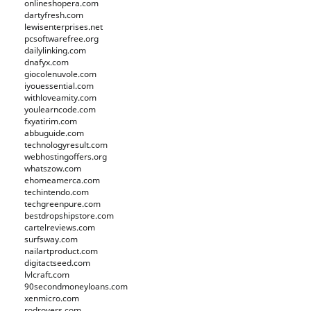
onlineshopera.com
dartyfresh.com
lewisenterprises.net
pcsoftwarefree.org
dailylinking.com
dnafyx.com
giocolenuvole.com
iyouessential.com
withloveamity.com
youlearncode.com
fxyatirim.com
abbuguide.com
technologyresult.com
webhostingoffers.org
whatszow.com
ehomeamerca.com
techintendo.com
techgreenpure.com
bestdropshipstore.com
cartelreviews.com
surfsway.com
nailartproduct.com
digitactseed.com
lvlcraft.com
90secondmoneyloans.com
xenmicro.com
rodrovers.com