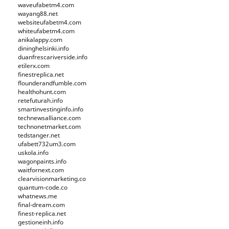
waveufabetm4.com
wayang88.net
websiteufabetm4.com
whiteufabetm4.com
anikalappy.com
dininghelsinki.info
duanfrescariverside.info
etilerx.com
finestreplica.net
flounderandfumble.com
healthohunt.com
retefuturah.info
smartinvestinginfo.info
technewsalliance.com
technonetmarket.com
tedstanger.net
ufabett732um3.com
uskola.info
wagonpaints.info
waitfornext.com
clearvisionmarketing.co
quantum-code.co
whatnews.me
final-dream.com
finest-replica.net
gestioneinh.info