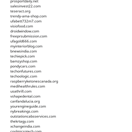
prosportdaily.net
salesinvest22.com
teseract.org
trendy-ama-shop.com
ufabett732m7.com
visiofood.com
droidwindow.com
freeprsubmission.com
ufagold666.com
myinteriorblog.com
bnewsindia.com
techiepick.com
bamzyshop.com
pondycars.com
techonfutures.com
techoologic.com
raspberryketonescanada.org
medihealthrules.com
usathrill.com
vshapedental.com
canfandalucia.org
yourengineguide.com
nybreakings.com
outstationcabsservices.com
thekrtagy.com
xchangeindia.com
coolmicrotech.com