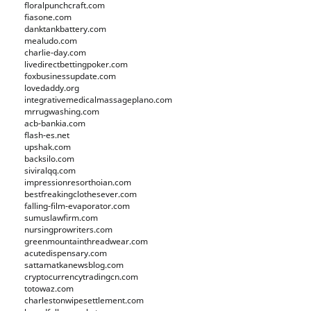
floralpunchcraft.com
fiasone.com
danktankbattery.com
mealudo.com
charlie-day.com
livedirectbettingpoker.com
foxbusinessupdate.com
lovedaddy.org
integrativemedicalmassageplano.com
mrrugwashing.com
acb-bankia.com
flash-es.net
upshak.com
backsilo.com
siviralqq.com
impressionresorthoian.com
bestfreakingclothesever.com
falling-film-evaporator.com
sumuslawfirm.com
nursingprowriters.com
greenmountainthreadwear.com
acutedispensary.com
sattamatkanewsblog.com
cryptocurrencytradingcn.com
totowaz.com
charlestonwipesettlement.com