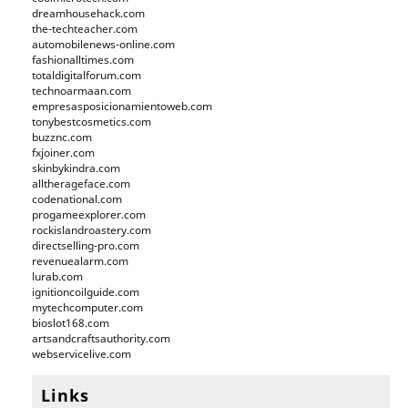
dreamhousehack.com
the-techteacher.com
automobilenews-online.com
fashionalltimes.com
totaldigitalforum.com
technoarmaan.com
empresasposicionamientoweb.com
tonybestcosmetics.com
buzznc.com
fxjoiner.com
skinbykindra.com
alltherageface.com
codenational.com
progameexplorer.com
rockislandroastery.com
directselling-pro.com
revenuealarm.com
lurab.com
ignitioncoilguide.com
mytechcomputer.com
bioslot168.com
artsandcraftsauthority.com
webservicelive.com
Links