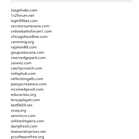
stagehubs.com
1x2forum.net
login99bet.com
secretcourtesans.com
onlinebahisforum1.com
chicagoheadline.com
camming.org
rajalion88.com
goupuntacana.com
riversedgepark.com
zaseez.com
catchycrunch.com
nofaphub.com
nefertitingalls.com
patsyscreations.com
income4proof.com
educaritas.org
lensajelajah.com
betflik09.net
ncaq.org
xenmicro.com
onlineshopera.com
dartyfresh.com
lewisenterprises.net
pcsoftwarefree.org