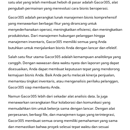
satu alat yang telah membuat heboh di pasar adalah Gacor305, alat
pengubah permainan yang merevolusi cara bisnis beroperasi.
Gacor305 adalah perangkat lunak manajemen bisnis komprehensif
yang menawarkan berbagai fitur yang dirancang untuk
menyederhanakan operasi, meningkatkan efisiensi, dan meningkatkan
produktivitas. Dari manajemen hubungan pelanggan hingga
manajemen inventaris, Gacor305 memiliki semua yang Anda
butuhkan untuk menjalankan bisnis Anda dengan lancar dan efektif.
Salah satu fitur utama Gacor305 adalah kemampuan analitiknya yang
canggih. Dengan wawasan data waktu nyata dan laporan yang dapat
disesuaikan, Anda dapat membuat keputusan tepat yang mendorong
kemajuan bisnis Anda. Baik Anda perlu melacak kinerja penjualan,
memantau tingkat inventaris, atau menganalisis perilaku pelanggan,
Gacor305 siap membantu Anda.
Namun Gacor305 lebih dari sekadar alat analisis data. Ia juga
menawarkan serangkaian fitur kolaborasi dan komunikasi yang
memudahkan tim untuk bekerja sama dengan lancar. Dengan alat
perpesanan, berbagi file, dan manajemen tugas yang terintegrasi,
Gacor305 membuat semua orang memiliki pemahaman yang sama
dan memastikan bahwa proyek selesai tepat waktu dan sesuai