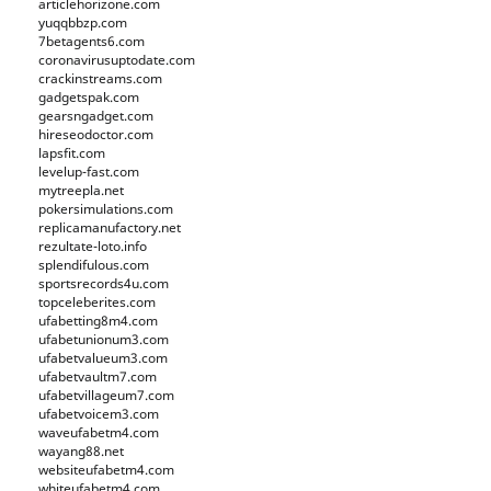
articlehorizone.com
yuqqbbzp.com
7betagents6.com
coronavirusuptodate.com
crackinstreams.com
gadgetspak.com
gearsngadget.com
hireseodoctor.com
lapsfit.com
levelup-fast.com
mytreepla.net
pokersimulations.com
replicamanufactory.net
rezultate-loto.info
splendifulous.com
sportsrecords4u.com
topceleberites.com
ufabetting8m4.com
ufabetunionum3.com
ufabetvalueum3.com
ufabetvaultm7.com
ufabetvillageum7.com
ufabetvoicem3.com
waveufabetm4.com
wayang88.net
websiteufabetm4.com
whiteufabetm4.com