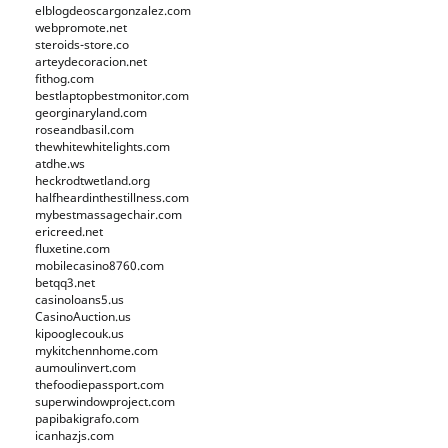
elblogdeoscargonzalez.com
webpromote.net
steroids-store.co
arteydecoracion.net
fithog.com
bestlaptopbestmonitor.com
georginaryland.com
roseandbasil.com
thewhitewhitelights.com
atdhe.ws
heckrodtwetland.org
halfheardinthestillness.com
mybestmassagechair.com
ericreed.net
fluxetine.com
mobilecasino8760.com
betqq3.net
casinoloans5.us
CasinoAuction.us
kipooglecouk.us
mykitchennhome.com
aumoulinvert.com
thefoodiepassport.com
superwindowproject.com
papibakigrafo.com
icanhazjs.com