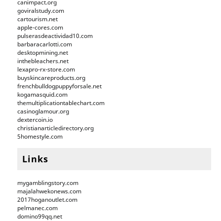
canimpact.org
goviralstudy.com
cartourism.net
apple-cores.com
pulserasdeactividad10.com
barbaracarlotti.com
desktopmining.net
inthebleachers.net
lexapro-rx-store.com
buyskincareproducts.org
frenchbulldogpuppyforsale.net
kogamasquid.com
themultiplicationtablechart.com
casinoglamour.org
dextercoin.io
christianarticledirectory.org
5homestyle.com
Links
mygamblingstory.com
majalahwekonews.com
2017hoganoutlet.com
pelmanec.com
domino99qq.net