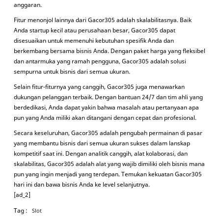
anggaran.
Fitur menonjol lainnya dari Gacor305 adalah skalabilitasnya. Baik
Anda startup kecil atau perusahaan besar, Gacor305 dapat
disesuaikan untuk memenuhi kebutuhan spesifik Anda dan
berkembang bersama bisnis Anda. Dengan paket harga yang fleksibel
dan antarmuka yang ramah pengguna, Gacor305 adalah solusi
sempurna untuk bisnis dari semua ukuran.
Selain fitur-fiturnya yang canggih, Gacor305 juga menawarkan
dukungan pelanggan terbaik. Dengan bantuan 24/7 dan tim ahli yang
berdedikasi, Anda dapat yakin bahwa masalah atau pertanyaan apa
pun yang Anda miliki akan ditangani dengan cepat dan profesional.
Secara keseluruhan, Gacor305 adalah pengubah permainan di pasar
yang membantu bisnis dari semua ukuran sukses dalam lanskap
kompetitif saat ini. Dengan analitik canggih, alat kolaborasi, dan
skalabilitas, Gacor305 adalah alat yang wajib dimiliki oleh bisnis mana
pun yang ingin menjadi yang terdepan. Temukan kekuatan Gacor305
hari ini dan bawa bisnis Anda ke level selanjutnya.
[ad_2]
Tag :
Slot