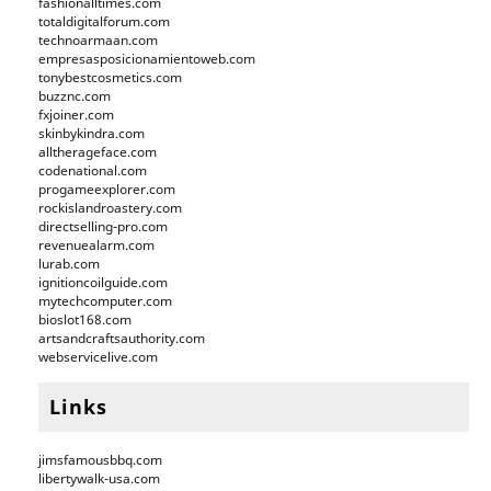
fashionalltimes.com
totaldigitalforum.com
technoarmaan.com
empresasposicionamientoweb.com
tonybestcosmetics.com
buzznc.com
fxjoiner.com
skinbykindra.com
alltherageface.com
codenational.com
progameexplorer.com
rockislandroastery.com
directselling-pro.com
revenuealarm.com
lurab.com
ignitioncoilguide.com
mytechcomputer.com
bioslot168.com
artsandcraftsauthority.com
webservicelive.com
Links
jimsfamousbbq.com
libertywalk-usa.com