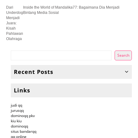
Post
Dari
Inside the World of Mandalika77: Bagaimana Dia Menjadi
Underdog
Bintang Media Sosial
navigation
Menjadi
Juara:
Kisah
Pahlawan
Olahraga
Search
Recent Posts
Links
judi qq
jurusqq
dominoqq pkv
kiu kiu
dominoqq
situs bandarqq
qq online