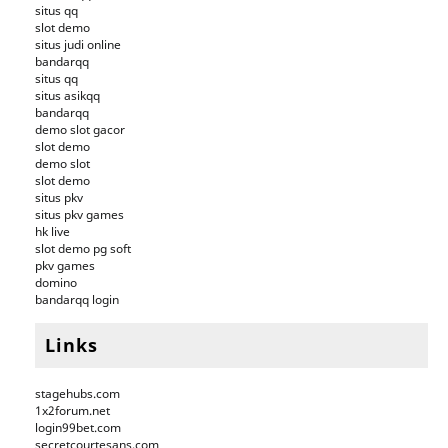
situs qq
slot demo
situs judi online
bandarqq
situs qq
situs asikqq
bandarqq
demo slot gacor
slot demo
demo slot
slot demo
situs pkv
situs pkv games
hk live
slot demo pg soft
pkv games
domino
bandarqq login
Links
stagehubs.com
1x2forum.net
login99bet.com
secretcourtesans.com