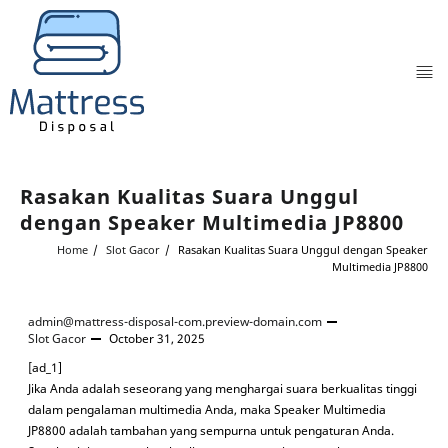
Skip
to
content
Rasakan Kualitas Suara Unggul
dengan Speaker Multimedia JP8800
Home
Slot Gacor
Rasakan Kualitas Suara Unggul dengan Speaker
Multimedia JP8800
admin@mattress-disposal-com.preview-domain.com
Slot Gacor
October 31, 2025
[ad_1]
Jika Anda adalah seseorang yang menghargai suara berkualitas tinggi
dalam pengalaman multimedia Anda, maka Speaker Multimedia
JP8800 adalah tambahan yang sempurna untuk pengaturan Anda.