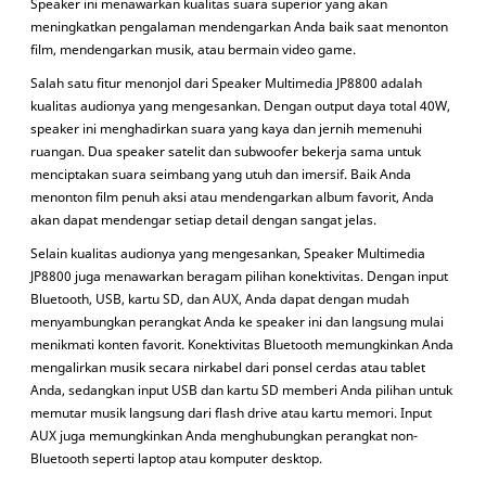
Speaker ini menawarkan kualitas suara superior yang akan
meningkatkan pengalaman mendengarkan Anda baik saat menonton
film, mendengarkan musik, atau bermain video game.
Salah satu fitur menonjol dari Speaker Multimedia JP8800 adalah
kualitas audionya yang mengesankan. Dengan output daya total 40W,
speaker ini menghadirkan suara yang kaya dan jernih memenuhi
ruangan. Dua speaker satelit dan subwoofer bekerja sama untuk
menciptakan suara seimbang yang utuh dan imersif. Baik Anda
menonton film penuh aksi atau mendengarkan album favorit, Anda
akan dapat mendengar setiap detail dengan sangat jelas.
Selain kualitas audionya yang mengesankan, Speaker Multimedia
JP8800 juga menawarkan beragam pilihan konektivitas. Dengan input
Bluetooth, USB, kartu SD, dan AUX, Anda dapat dengan mudah
menyambungkan perangkat Anda ke speaker ini dan langsung mulai
menikmati konten favorit. Konektivitas Bluetooth memungkinkan Anda
mengalirkan musik secara nirkabel dari ponsel cerdas atau tablet
Anda, sedangkan input USB dan kartu SD memberi Anda pilihan untuk
memutar musik langsung dari flash drive atau kartu memori. Input
AUX juga memungkinkan Anda menghubungkan perangkat non-
Bluetooth seperti laptop atau komputer desktop.