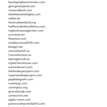
bestlaptopbestmonitor.com
georginaryland.com
roseandbasil.com
thewhitewhitelights.com
atdhe.ws
heckrodtwetland.org
halfheardinthestillness.com
mybestmassagechair.com
ericreed.net
fluxetine.com
mobilecasino8760.com
betqq3.net
casinoloans5.us
CasinoAuction.us
kipooglecouk.us
mykitchennhome.com
aumoulinvert.com
thefoodiepassport.com
superwindowproject.com
papibakigrafo.com
icanhazjs.com
canimpact.org
goviralstudy.com
cartourism.net
apple-cores.com
pulserasdeactividad10.com