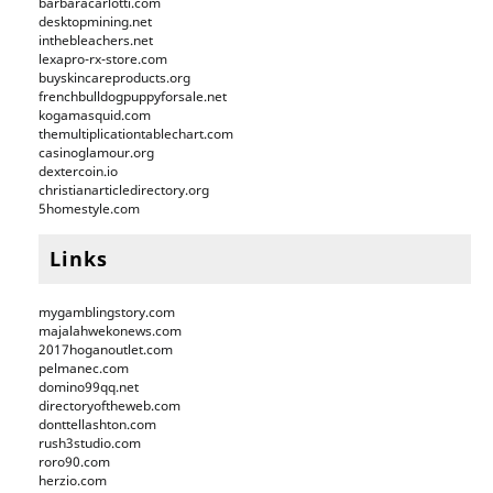
barbaracarlotti.com
desktopmining.net
inthebleachers.net
lexapro-rx-store.com
buyskincareproducts.org
frenchbulldogpuppyforsale.net
kogamasquid.com
themultiplicationtablechart.com
casinoglamour.org
dextercoin.io
christianarticledirectory.org
5homestyle.com
Links
mygamblingstory.com
majalahwekonews.com
2017hoganoutlet.com
pelmanec.com
domino99qq.net
directoryoftheweb.com
donttellashton.com
rush3studio.com
roro90.com
herzio.com