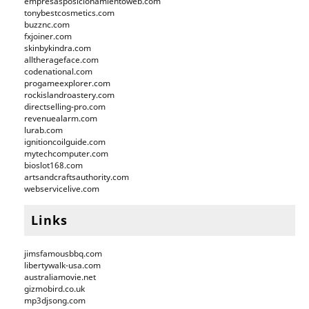
empresasposicionamientoweb.com
tonybestcosmetics.com
buzznc.com
fxjoiner.com
skinbykindra.com
alltherageface.com
codenational.com
progameexplorer.com
rockislandroastery.com
directselling-pro.com
revenuealarm.com
lurab.com
ignitioncoilguide.com
mytechcomputer.com
bioslot168.com
artsandcraftsauthority.com
webservicelive.com
Links
jimsfamousbbq.com
libertywalk-usa.com
australiamovie.net
gizmobird.co.uk
mp3djsong.com