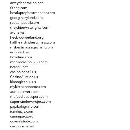
arteydecoracion.net
fithog.com
bestlaptopbestmonitor.com
georginaryland.com
roseandbasil.com
thewhitewhitelights.com
atdhe.ws
heckrodtwetland.org
halfheardinthestillness.com
mybestmassagechair.com
ericreed.net
fluxetine.com
mobilecasino8760.com
betqq3.net
casinoloans5.us
CasinoAuction.us
kipooglecouk.us
mykitchennhome.com
aumoulinvert.com
thefoodiepassport.com
superwindowproject.com
papibakigrafo.com
icanhazjs.com
canimpact.org
goviralstudy.com
cartourism.net