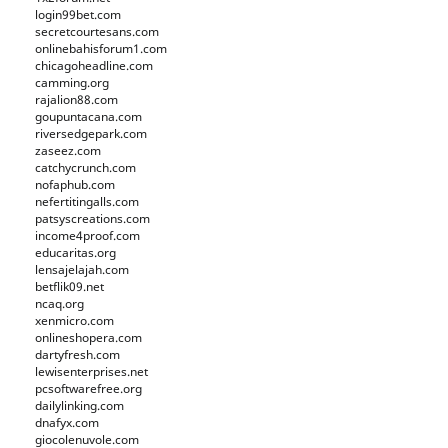
login99bet.com
secretcourtesans.com
onlinebahisforum1.com
chicagoheadline.com
camming.org
rajalion88.com
goupuntacana.com
riversedgepark.com
zaseez.com
catchycrunch.com
nofaphub.com
nefertitingalls.com
patsyscreations.com
income4proof.com
educaritas.org
lensajelajah.com
betflik09.net
ncaq.org
xenmicro.com
onlineshopera.com
dartyfresh.com
lewisenterprises.net
pcsoftwarefree.org
dailylinking.com
dnafyx.com
giocolenuvole.com