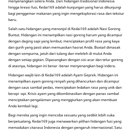
menyenangkan selera Anda. Dari hidangan tradisional Indonesia
hingga kreasi fusi, Kedai169 adalah kunjungan yang harus dikunjungi
bagi penggemar makanan yang ingin mengeksplorasi rasa dan tekstur
baru.
Salah satu hidangan yang menonjol di Kedai169 adalah Nasi Goreng
Buntut. Hidangan ini menampilkan nasi goreng harum yang dicampur
dengan daging sapi yang lembut, menciptakan profil rasa yang kaya
dan gurih yang pasti akan memuaskan hasrat Anda. Boxtail dimasak
dengan sempurna, jatuh dari tulang dan meleleh di mulut Anda
dengan setiap gigitan. Dipasangkan dengan sisi acar dan telur goreng
di atasnya, hidangan ini benar -benar menyenangkan bagi indera.
Hidangan wajib lain di Kedai169 adalah Ayam Geprek. Hidangan ini
menampilkan ayam goreng renyah yang dihancurkan dan dicampur
dengan saus sambal pedas, menciptakan ledakan rasa yang unik dan
berapi -api. Krisis ayam yang dikombinasikan dengan panas sambal
menciptakan pengalaman yang menggiurkan yang akan membuat
Anda kembali lagi.
Bagi mereka yang ingin mencoba sesuatu yang sedikit lebih suka
berpetualang, Kedai169 juga menawarkan pilihan hidangan fusi yang
memadukan citarasa Indonesia dengan pengaruh internasional. Satu