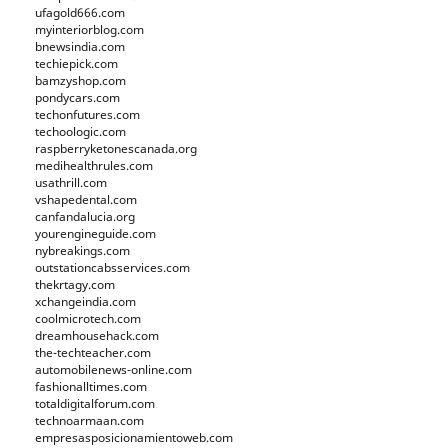
ufagold666.com
myinteriorblog.com
bnewsindia.com
techiepick.com
bamzyshop.com
pondycars.com
techonfutures.com
techoologic.com
raspberryketonescanada.org
medihealthrules.com
usathrill.com
vshapedental.com
canfandalucia.org
yourengineguide.com
nybreakings.com
outstationcabsservices.com
thekrtagy.com
xchangeindia.com
coolmicrotech.com
dreamhousehack.com
the-techteacher.com
automobilenews-online.com
fashionalltimes.com
totaldigitalforum.com
technoarmaan.com
empresasposicionamientoweb.com