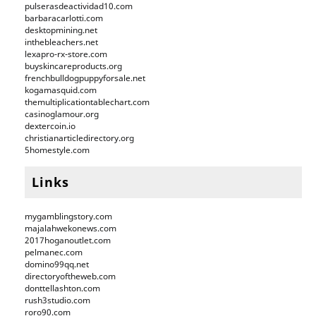
pulserasdeactividad10.com
barbaracarlotti.com
desktopmining.net
inthebleachers.net
lexapro-rx-store.com
buyskincareproducts.org
frenchbulldogpuppyforsale.net
kogamasquid.com
themultiplicationtablechart.com
casinoglamour.org
dextercoin.io
christianarticledirectory.org
5homestyle.com
Links
mygamblingstory.com
majalahwekonews.com
2017hoganoutlet.com
pelmanec.com
domino99qq.net
directoryoftheweb.com
donttellashton.com
rush3studio.com
roro90.com