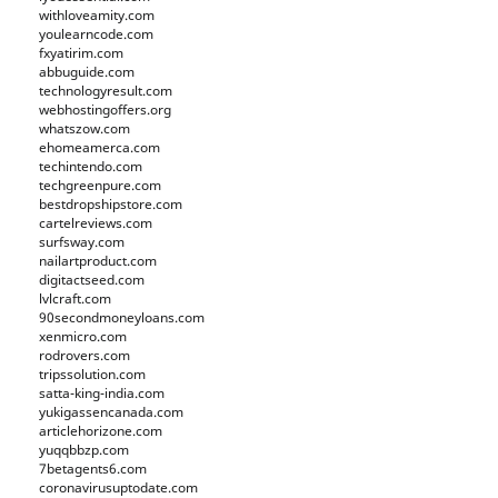
withloveamity.com
youlearncode.com
fxyatirim.com
abbuguide.com
technologyresult.com
webhostingoffers.org
whatszow.com
ehomeamerca.com
techintendo.com
techgreenpure.com
bestdropshipstore.com
cartelreviews.com
surfsway.com
nailartproduct.com
digitactseed.com
lvlcraft.com
90secondmoneyloans.com
xenmicro.com
rodrovers.com
tripssolution.com
satta-king-india.com
yukigassencanada.com
articlehorizone.com
yuqqbbzp.com
7betagents6.com
coronavirusuptodate.com