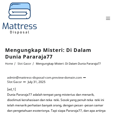
Skip
to
content
Mengungkap Misteri: Di Dalam
Dunia Pararaja77
Home
Slot Gacor
Mengungkap Misteri: Di Dalam Dunia Pararaja77
admin@mattress-disposal-com.preview-domain.com
Slot Gacor
July 31, 2025
[ad_1]
Dunia Pararaja77 adalah tempat yang misterius dan menarik,
diselimuti kerahasiaan dan teka -teki. Sosok yang penuh teka -teki ini
telah menarik perhatian banyak orang, dengan pesan -pesan samar
dan pengetahuan esoterisnya. Tapi siapa Pararaja77, dan apa artinya