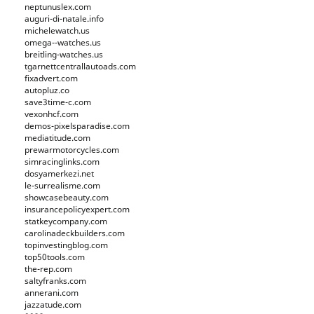
neptunuslex.com
auguri-di-natale.info
michelewatch.us
omega--watches.us
breitling-watches.us
tgarnettcentrallautoads.com
fixadvert.com
autopluz.co
save3time-c.com
vexonhcf.com
demos-pixelsparadise.com
mediatitude.com
prewarmotorcycles.com
simracinglinks.com
dosyamerkezi.net
le-surrealisme.com
showcasebeauty.com
insurancepolicyexpert.com
statkeycompany.com
carolinadeckbuilders.com
topinvestingblog.com
top50tools.com
the-rep.com
saltyfranks.com
annerani.com
jazzatude.com