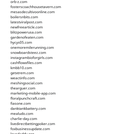
orb-z.com
fosterscoachhousetavern.com
mesasdecultivoonline.com
boilersnbits.com
latestviralpost.com
newfreearticle.com
blitzpowerusa.com
gardenofeaten.com
hycys05.com
onemoremilerunning.com
snowboardsteez.com
instagrambioforgirls.com
cashflowxfiles.com
kmbb10.com
getxtrem.com
weactinfo.com
meshingsocial.com
thearguer.com
marketing-mobile-app.com
floralpunchcraft.com
fiasone.com
danktankbattery.com
mealudo.com
charlie-day.com
livedirectbettingpoker.com
foxbusinessupdate.com
lovedaddy.org