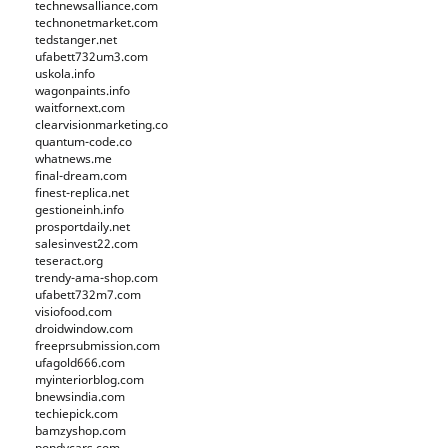
technewsalliance.com
technonetmarket.com
tedstanger.net
ufabett732um3.com
uskola.info
wagonpaints.info
waitfornext.com
clearvisionmarketing.co
quantum-code.co
whatnews.me
final-dream.com
finest-replica.net
gestioneinh.info
prosportdaily.net
salesinvest22.com
teseract.org
trendy-ama-shop.com
ufabett732m7.com
visiofood.com
droidwindow.com
freeprsubmission.com
ufagold666.com
myinteriorblog.com
bnewsindia.com
techiepick.com
bamzyshop.com
pondycars.com