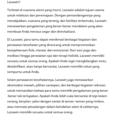
Lazawin?
Terletak di suasana alami yang murni, Lazawin adalah tujuan utama
untuk relaksasi dan peremajaan. Dengan pemandangannya yang
menakjubkan, suasana yang tenang, dan fasilitas terkemuka, Lazawin
menawarkan pengalaman yang benar-benar mendalam yang akan
membuat Anda merasa segar dan direvitalisasi.
Di Lazawin, para tamu dapat menikmati berbagai kegiatan dan
perawatan kesehatan yang dirancang untuk mempromosikan
kesejahteraan fisik, mental, dan emosional. Dari sesi yoga dan
meditasi hingga perawatan spa dan terapi holistik, Lazawin memiliki
sesuatu untuk semua orang. Apakah Anda ingin menghilangkan stres,
detoksifikasi, atau hanya bersantai, Lazawin memiliki solusi yang
sempurna untuk Anda.
Selain penawaran kesehatannya, Lazawin juga menawarkan
akomodasi mewah, pilihan santapan, dan berbagai kegiatan rekreasi
untuk memastikan bahwa para tamu memiliki pengalaman yang benar
-benar tak terlupakan. Apakah Anda lebih suka bersantai di tepi kolam
renang, berjalan -jalan dengan santai di taman -taman yang rimbun,
atau memulai petualangan dalam keindahan alam di sekitarnya,
Lazawin memiliki sesuatu untuk semua orang.