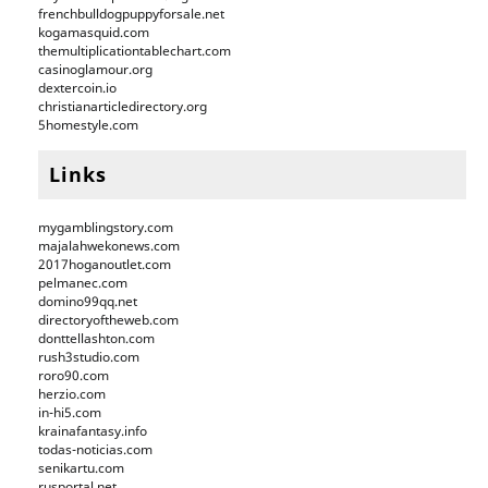
frenchbulldogpuppyforsale.net
kogamasquid.com
themultiplicationtablechart.com
casinoglamour.org
dextercoin.io
christianarticledirectory.org
5homestyle.com
Links
mygamblingstory.com
majalahwekonews.com
2017hoganoutlet.com
pelmanec.com
domino99qq.net
directoryoftheweb.com
donttellashton.com
rush3studio.com
roro90.com
herzio.com
in-hi5.com
krainafantasy.info
todas-noticias.com
senikartu.com
rusportal.net