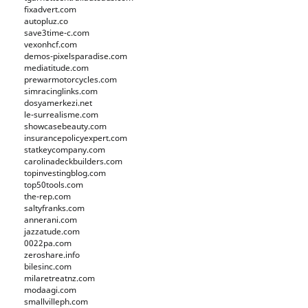
fixadvert.com
autopluz.co
save3time-c.com
vexonhcf.com
demos-pixelsparadise.com
mediatitude.com
prewarmotorcycles.com
simracinglinks.com
dosyamerkezi.net
le-surrealisme.com
showcasebeauty.com
insurancepolicyexpert.com
statkeycompany.com
carolinadeckbuilders.com
topinvestingblog.com
top50tools.com
the-rep.com
saltyfranks.com
annerani.com
jazzatude.com
0022pa.com
zeroshare.info
bilesinc.com
milaretreatnz.com
modaagi.com
smallvilleph.com