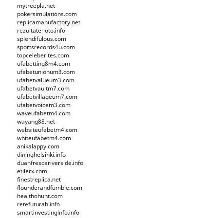
mytreepla.net
pokersimulations.com
replicamanufactory.net
rezultate-loto.info
splendifulous.com
sportsrecords4u.com
topceleberites.com
ufabetting8m4.com
ufabetunionum3.com
ufabetvalueum3.com
ufabetvaultm7.com
ufabetvillageum7.com
ufabetvoicem3.com
waveufabetm4.com
wayang88.net
websiteufabetm4.com
whiteufabetm4.com
anikalappy.com
dininghelsinki.info
duanfrescariverside.info
etilerx.com
finestreplica.net
flounderandfumble.com
healthohunt.com
retefuturah.info
smartinvestinginfo.info