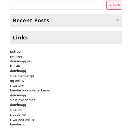
Search
Recent Posts
Links
judi qq
jurusqq
dominoqq pkv
kiu kiu
dominoqq
situs bandarqq
qq online
situs pkv
bandar judi bola terbesar
dominoqq
situs pkv games
dominoqq
situs qq
slot demo
situs judi online
bandarqq