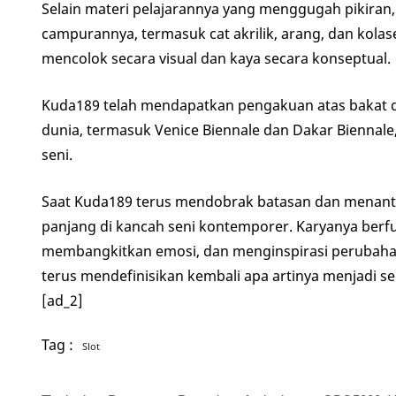
Selain materi pelajarannya yang menggugah pikira
campurannya, termasuk cat akrilik, arang, dan kola
mencolok secara visual dan kaya secara konseptual.
Kuda189 telah mendapatkan pengakuan atas bakat da
dunia, termasuk Venice Biennale dan Dakar Biennale,
seni.
Saat Kuda189 terus mendobrak batasan dan menantan
panjang di kancah seni kontemporer. Karyanya berf
membangkitkan emosi, dan menginspirasi perubahan.
terus mendefinisikan kembali apa artinya menjadi s
[ad_2]
Tag :
Slot