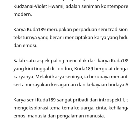
Kudzanai-Violet Hwami, adalah seniman kontemporer
modern.
Karya Kuda189 merupakan perpaduan seni tradision
teksturnya yang berani menciptakan karya yang hid
dan emosi.
Salah satu aspek paling mencolok dari karya Kuda18
yang kini tinggal di London, Kuda189 bergulat deng
karyanya. Melalui karya seninya, ia berupaya mena
serta merayakan keragaman dan kekayaan budaya Af
Karya seni Kuda189 sangat pribadi dan introspektif
mengeksplorasi tema-tema keluarga, cinta, kehilan
emosi manusia dan pengalaman manusia.