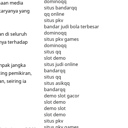
dominoqq
naan media
situs bandarqq
 karyanya yang
qq online
situs pkv
bandar judi bola terbesar
dominoqq
n di seluruh
situs pkv games
fnya terhadap
dominoqq
situs qq
slot demo
situs judi online
ampak jangka
bandarqq
ing pemikiran,
situs qq
, seiring ia
situs asikqq
bandarqq
demo slot gacor
slot demo
demo slot
slot demo
situs pkv
situs pkv games