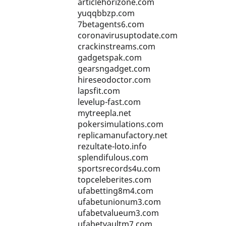
articlehorizone.com
yuqqbbzp.com
7betagents6.com
coronavirusuptodate.com
crackinstreams.com
gadgetspak.com
gearsngadget.com
hireseodoctor.com
lapsfit.com
levelup-fast.com
mytreepla.net
pokersimulations.com
replicamanufactory.net
rezultate-loto.info
splendifulous.com
sportsrecords4u.com
topceleberites.com
ufabetting8m4.com
ufabetunionum3.com
ufabetvalueum3.com
ufabetvaultm7.com