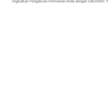
Post
Tingkatkan Pengaturan Permainan Anda dengan GBO5000: Ya
navigation