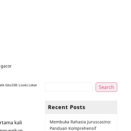
t gacor
alik Gbo338: Looks Lekat
Search
Recent Posts
Membuka Rahasia Juruscasino:
rtama kali
Panduan Komprehensif
ingungkan.