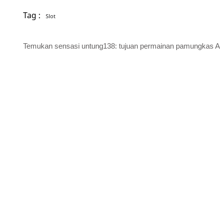
Tag :
Slot
Post
Temukan sensasi untung138: tujuan permainan pamungkas 
navigation