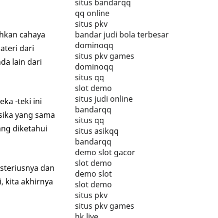
situs bandarqq
qq online
situs pkv
ahkan cahaya
bandar judi bola terbesar
dominoqq
teri dari
situs pkv games
a lain dari
dominoqq
situs qq
slot demo
situs judi online
ka -teki ini
bandarqq
sika yang sama
situs qq
ang diketahui
situs asikqq
bandarqq
demo slot gacor
slot demo
steriusnya dan
demo slot
 kita akhirnya
slot demo
situs pkv
situs pkv games
hk live