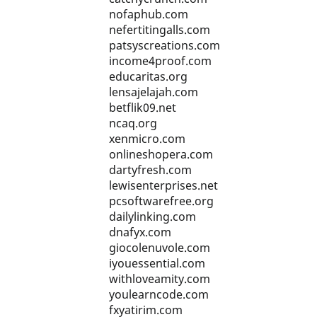
nofaphub.com
nefertitingalls.com
patsyscreations.com
income4proof.com
educaritas.org
lensajelajah.com
betflik09.net
ncaq.org
xenmicro.com
onlineshopera.com
dartyfresh.com
lewisenterprises.net
pcsoftwarefree.org
dailylinking.com
dnafyx.com
giocolenuvole.com
iyouessential.com
withloveamity.com
youlearncode.com
fxyatirim.com