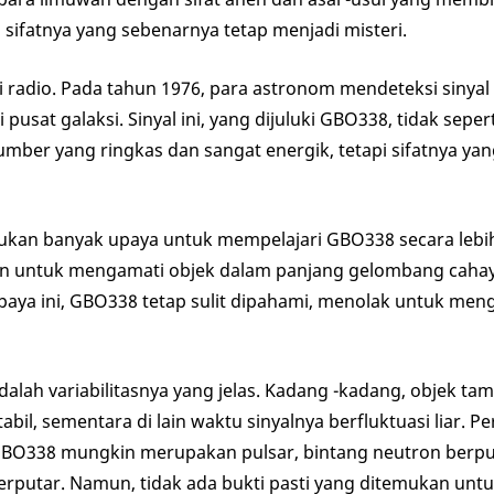
ifatnya yang sebenarnya tetap menjadi misteri.
i radio. Pada tahun 1976, para astronom mendeteksi sinyal
pusat galaksi. Sinyal ini, yang dijuluki GBO338, tidak sepe
mber yang ringkas dan sangat energik, tetapi sifatnya yan
ukan banyak upaya untuk mempelajari GBO338 secara lebih
en untuk mengamati objek dalam panjang gelombang cahay
 upaya ini, GBO338 tetap sulit dipahami, menolak untuk m
alah variabilitasnya yang jelas. Kadang -kadang, objek ta
, sementara di lain waktu sinyalnya berfluktuasi liar. Peri
O338 mungkin merupakan pulsar, bintang neutron berpu
erputar. Namun, tidak ada bukti pasti yang ditemukan un