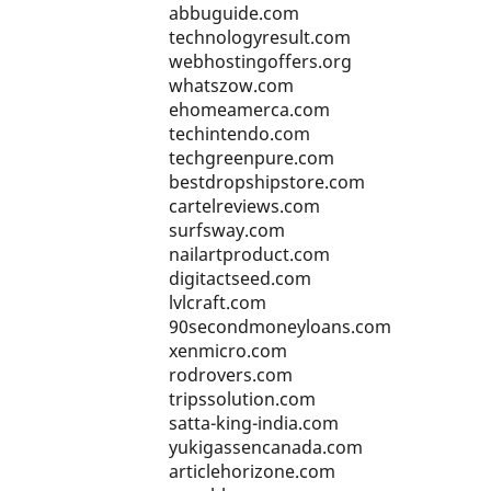
abbuguide.com
technologyresult.com
webhostingoffers.org
whatszow.com
ehomeamerca.com
techintendo.com
techgreenpure.com
bestdropshipstore.com
cartelreviews.com
surfsway.com
nailartproduct.com
digitactseed.com
lvlcraft.com
90secondmoneyloans.com
xenmicro.com
rodrovers.com
tripssolution.com
satta-king-india.com
yukigassencanada.com
articlehorizone.com