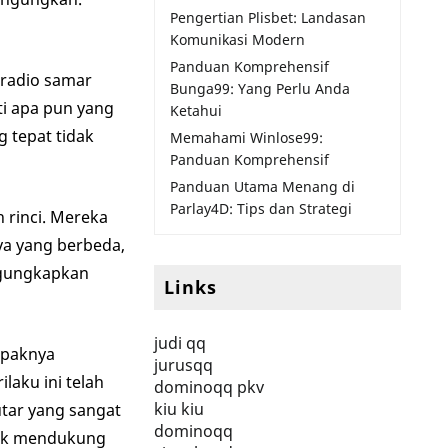
Pengertian Plisbet: Landasan
Komunikasi Modern
Panduan Komprehensif
 radio samar
Bunga99: Yang Perlu Anda
rti apa pun yang
Ketahui
g tepat tidak
Memahami Winlose99:
Panduan Komprehensif
Panduan Utama Menang di
Parlay4D: Tips dan Strategi
 rinci. Mereka
a yang berbeda,
engungkapkan
Links
judi qq
mpaknya
jurusqq
laku ini telah
dominoqq pkv
kiu kiu
tar yang sangat
dominoqq
tuk mendukung